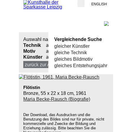
ENGLISH
Auswahl nach:
Vergleichende Suche
Technik
alle
gleicher Künstler
Motiv
alle
gleiche Technik
Künstler
alle
gleiches Bildmotiv
zurück zur Auswahl
neue Suche
gleiches Entstehungsjahr
Flötistin
Bronze, 55 x 22 x 18 cm, 1961
Maria Becke-Rausch (Biografie)
Der Download, das Ausdrucken und die
Benutzung des Bildes sind nur für private, nicht
kommerzielle und Zwecke der Bildung und
Erziehung zulässig. Bitte beachten Sie die