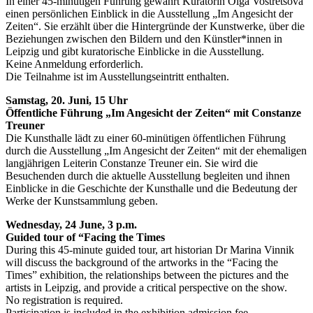
In einer 45-minütigen Führung gewährt Kuratorin Olga Vostretsova
einen persönlichen Einblick in die Ausstellung „Im Angesicht der
Zeiten“. Sie erzählt über die Hintergründe der Kunstwerke, über die
Beziehungen zwischen den Bildern und den Künstler*innen in
Leipzig und gibt kuratorische Einblicke in die Ausstellung.
Keine Anmeldung erforderlich.
Die Teilnahme ist im Ausstellungseintritt enthalten.
Samstag, 20. Juni, 15 Uhr
Öffentliche Führung „Im Angesicht der Zeiten“ mit Constanze
Treuner
Die Kunsthalle lädt zu einer 60-minütigen öffentlichen Führung
durch die Ausstellung „Im Angesicht der Zeiten“ mit der ehemaligen
langjährigen Leiterin Constanze Treuner ein. Sie wird die
Besuchenden durch die aktuelle Ausstellung begleiten und ihnen
Einblicke in die Geschichte der Kunsthalle und die Bedeutung der
Werke der Kunstsammlung geben.
Wednesday, 24 June, 3 p.m.
Guided tour of “Facing the Times
During this 45-minute guided tour, art historian Dr Marina Vinnik
will discuss the background of the artworks in the “Facing the
Times” exhibition, the relationships between the pictures and the
artists in Leipzig, and provide a critical perspective on the show.
No registration is required.
Participation is included in the exhibition admission fee.